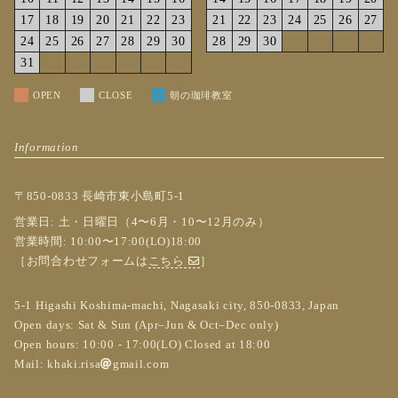
17
18
19
20
21
22
23
21
22
23
24
25
26
27
24
25
26
27
28
29
30
28
29
30
31
OPEN
CLOSE
朝の珈琲教室
Information
〒850-0833 長崎市東小島町5-1
営業日: 土・日曜日（4〜6月・10〜12月のみ）
営業時間: 10:00〜17:00(LO)18:00
［お問合わせフォームは
こちら
］
5-1 Higashi Koshima-machi, Nagasaki city, 850-0833, Japan
Open days: Sat & Sun (Apr–Jun & Oct–Dec only)
Open hours: 10:00 - 17:00(LO) Closed at 18:00
Mail:
khaki.risa
gmail.com