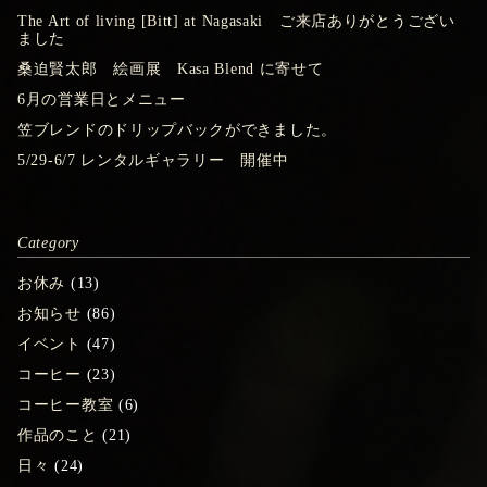
The Art of living [Bitt] at Nagasaki ご来店ありがとうござい
ました
桑迫賢太郎 絵画展 Kasa Blend に寄せて
6月の営業日とメニュー
笠ブレンドのドリップバックができました。
5/29-6/7 レンタルギャラリー 開催中
Category
お休み
(13)
お知らせ
(86)
イベント
(47)
コーヒー
(23)
コーヒー教室
(6)
作品のこと
(21)
日々
(24)