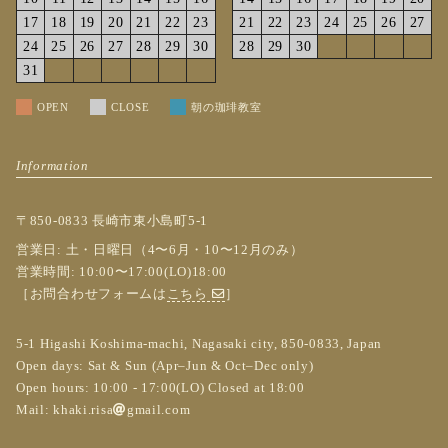
17
18
19
20
21
22
23
21
22
23
24
25
26
27
24
25
26
27
28
29
30
28
29
30
31
OPEN
CLOSE
朝の珈琲教室
Information
〒850-0833 長崎市東小島町5-1
営業日: 土・日曜日（4〜6月・10〜12月のみ）
営業時間: 10:00〜17:00(LO)18:00
［お問合わせフォームは
こちら
］
5-1 Higashi Koshima-machi, Nagasaki city, 850-0833, Japan
Open days: Sat & Sun (Apr–Jun & Oct–Dec only)
Open hours: 10:00 - 17:00(LO) Closed at 18:00
Mail:
khaki.risa
gmail.com