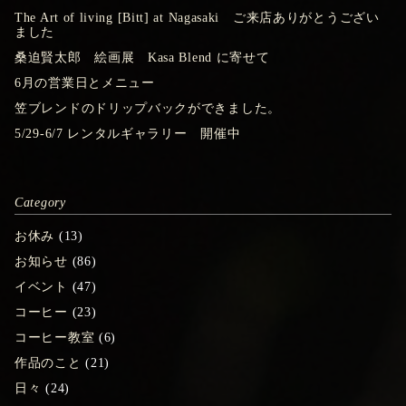
The Art of living [Bitt] at Nagasaki ご来店ありがとうござい
ました
桑迫賢太郎 絵画展 Kasa Blend に寄せて
6月の営業日とメニュー
笠ブレンドのドリップバックができました。
5/29-6/7 レンタルギャラリー 開催中
Category
お休み
(13)
お知らせ
(86)
イベント
(47)
コーヒー
(23)
コーヒー教室
(6)
作品のこと
(21)
日々
(24)