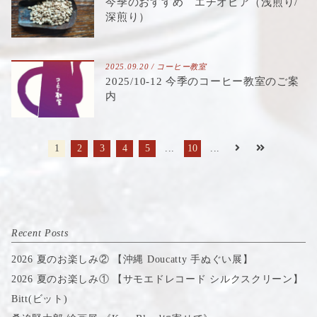
今季のおすすめ エチオピア（浅煎り/
深煎り）
2025.09.20 /
コーヒー教室
2025/10-12 今季のコーヒー教室のご案
内
1
2
3
4
5
...
10
...
Recent Posts
2026 夏のお楽しみ② 【沖縄 Doucatty 手ぬぐい展】
2026 夏のお楽しみ① 【サモエドレコード シルクスクリーン】
Bitt(ビット)